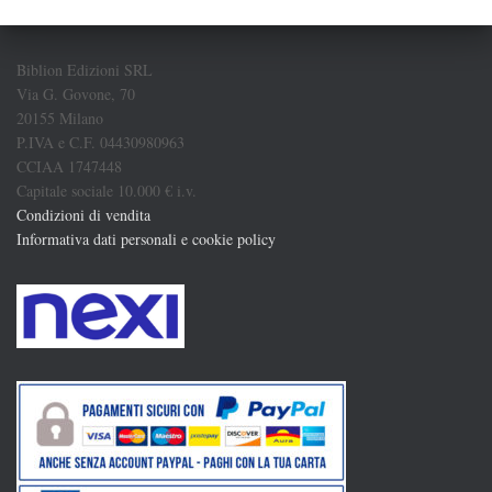
Biblion Edizioni SRL
Via G. Govone, 70
20155 Milano
P.IVA e C.F. 04430980963
CCIAA 1747448
Capitale sociale 10.000 € i.v.
Condizioni di vendita
Informativa dati personali e cookie policy