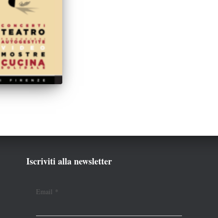
Iscriviti alla newsletter
Email
*