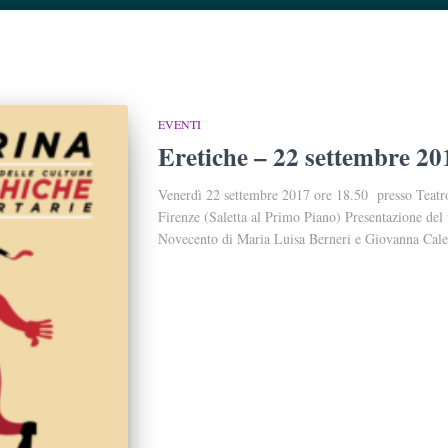
EVENTI
Eretiche – 22 settembre 20
Venerdì 22 settembre 2017 ore 18.50 presso Teatr
Firenze (Saletta al Primo Piano) Presentazione del 
Novecento di Maria Luisa Berneri e Giovanna Caleff