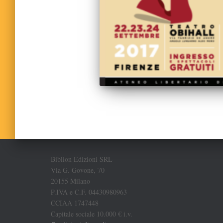
Biblion Edizioni SRL
Via G. Govone, 70
20155 Milano
P.IVA e C.F. 04430980963
CCIAA 1747448
Capitale sociale 10.000 € i.v.