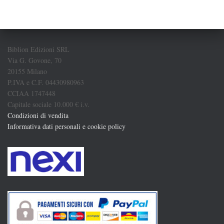
Biblion Edizioni SRL
Via G. Govone, 70
20155 Milano
P.IVA e C.F. 04430980963
CCIAA 1747448
Capitale sociale 10.000 € i.v.
Condizioni di vendita
Informativa dati personali e cookie policy