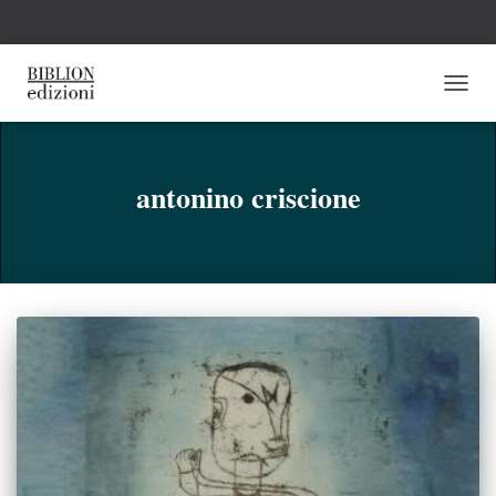
NAVI
TOGG
antonino criscione