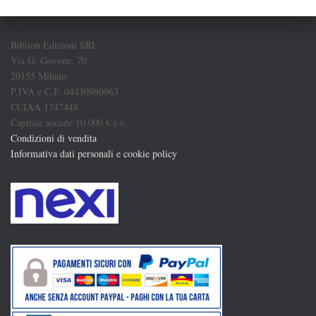
Biblion Edizioni SRL
Via G. Govone, 70
20155 Milano
P.IVA e C.F. 04430980963
CCIAA 1747448
Capitale sociale 10.000 € i.v.
Condizioni di vendita
Informativa dati personali e cookie policy