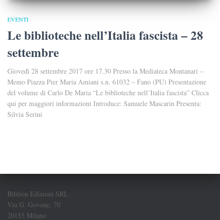
EVENTI
Le biblioteche nell’Italia fascista – 28
settembre
Giovedì 28 settembre 2017 ore 17.30 Presso la Mediateca Montanari –
Memo Piazza Pier Maria Amiani s.n. 61032 – Fano (PU) Presentazione
del volume di Carlo De Maria “Le biblioteche nell’Italia fascista” Clicca
qui per maggiori informazioni Introduce: Samuele Mascarin Presenta:
Silvia Serini
Biblion Edizioni SRL
Via G. Govone, 70
20155 Milano