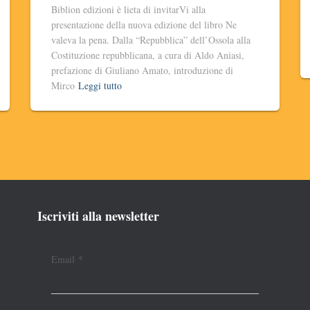
Biblion edizioni è lieta di invitarVi alla
presentazione della nuova edizione del libro Ne
valeva la pena. Dalla “Repubblica” dell’Ossola alla
Costituzione repubblicana, a cura di Aldo Aniasi,
prefazione di Giuliano Amato, introduzione di
Mirco
Leggi tutto
Iscriviti alla newsletter
Email
*