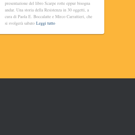
presentazione del libro Scarpe rotte eppur bisogna
andar. Una storia della Resistenza in 30 oggetti, a
cura di Paola E. Boccalatte e Mirco Carrattieri, che
si svolgerà sabato
Leggi tutto