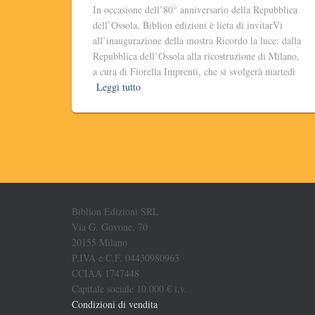
In occasione dell’80° anniversario della Repubblica
dell’Ossola, Biblion edizioni è lieta di invitarVi
all’inaugurazione della mostra Ricordo la luce: dalla
Repubblica dell’Ossola alla ricostruzione di Milano,
a cura di Fiorella Imprenti, che si svolgerà martedì
Leggi tutto
Biblion Edizioni SRL
Via G. Govone, 70
20155 Milano
P.IVA e C.F. 04430980963
CCIAA 1747448
Capitale sociale 10.000 € i.v.
Condizioni di vendita