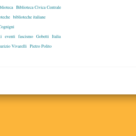
blioteca
Biblioteca Civica Centrale
oteche
biblioteche italiane
Cognigni
ti
eventi
fascismo
Gobetti
Italia
urizio Vivarelli
Pietro Polito