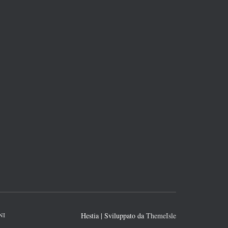
NI
Hestia | Sviluppato da
ThemeIsle