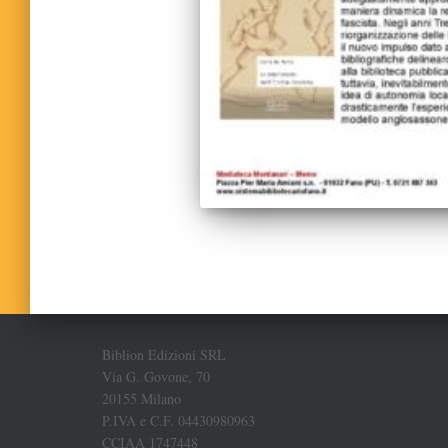
Biblion Edizioni SRL
Via G. Govone, 70
20155 Milano
P.IVA e C.F. 04430980963
CCIAA 1747448