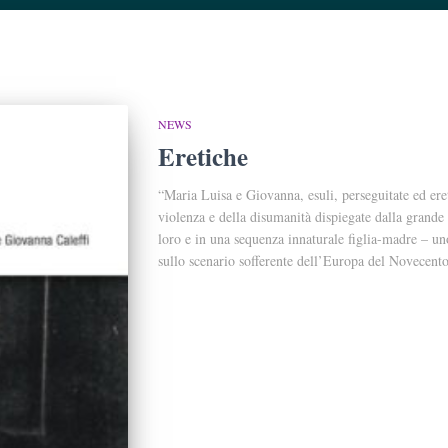
NEWS
Eretiche
“Maria Luisa e Giovanna, esuli, perseguitate ed eret
violenza e della disumanità dispiegate dalla grande S
loro e in una sequenza innaturale figlia-madre – uno
sullo scenario sofferente dell’Europa del Novecent