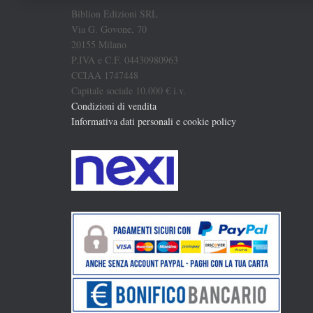
Biblion Edizioni SRL
Via G. Govone, 70
20155 Milano
P.IVA e C.F. 04430980963
CCIAA 1747448
Capitale sociale 10.000 € i.v.
Condizioni di vendita
Informativa dati personali e cookie policy