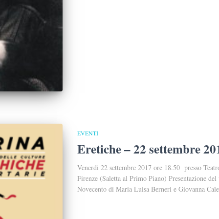
EVENTI
Eretiche – 22 settembre 20
Venerdì 22 settembre 2017 ore 18.50 presso Teatr
Firenze (Saletta al Primo Piano) Presentazione del 
Novecento di Maria Luisa Berneri e Giovanna Caleff