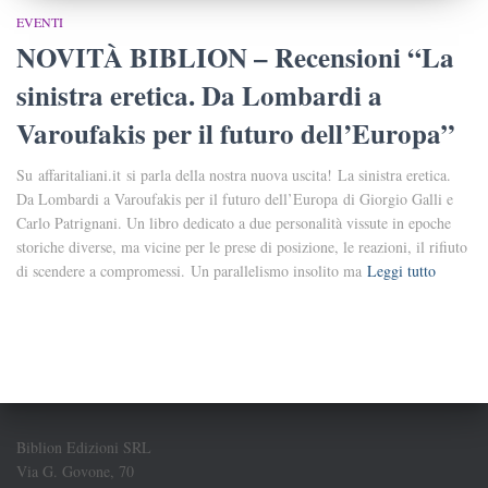
EVENTI
NOVITÀ BIBLION – Recensioni “La
sinistra eretica. Da Lombardi a
Varoufakis per il futuro dell’Europa”
Su affaritaliani.it si parla della nostra nuova uscita! La sinistra eretica.
Da Lombardi a Varoufakis per il futuro dell’Europa di Giorgio Galli e
Carlo Patrignani. Un libro dedicato a due personalità vissute in epoche
storiche diverse, ma vicine per le prese di posizione, le reazioni, il rifiuto
di scendere a compromessi. Un parallelismo insolito ma
Leggi tutto
Biblion Edizioni SRL
Via G. Govone, 70