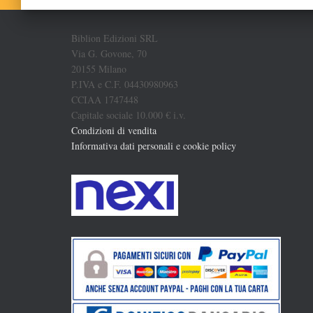
Biblion Edizioni SRL
Via G. Govone, 70
20155 Milano
P.IVA e C.F. 04430980963
CCIAA 1747448
Capitale sociale 10.000 € i.v.
Condizioni di vendita
Informativa dati personali e cookie policy