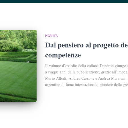
NOVITÀ
Dal pensiero al progetto del
competenze
Il volume d’esordio della collana Dendron giunge a
a cinque anni dalla pubblicazione, grazie all’impegn
Mario Allodi, Andrea Cassone e Andrea Marziani. 
argentino di fama internazionale, pioniere della gre