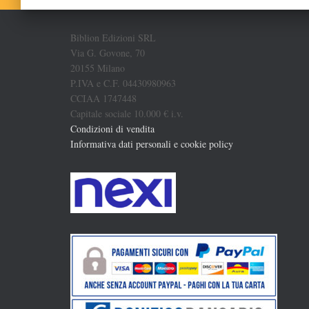
Biblion Edizioni SRL
Via G. Govone, 70
20155 Milano
P.IVA e C.F. 04430980963
CCIAA 1747448
Capitale sociale 10.000 € i.v.
Condizioni di vendita
Informativa dati personali e cookie policy