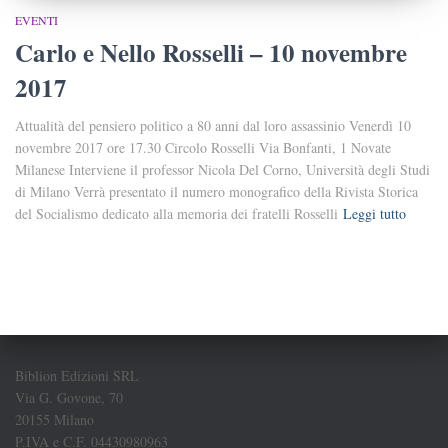
EVENTI
Carlo e Nello Rosselli – 10 novembre
2017
Attualità del pensiero politico a 80 anni dal loro assassinio Venerdì 10
novembre 2017 ore 17.30 Circolo Rosselli Via Bonfanti, 1 Novate
Milanese Interviene il professor Nicola Del Corno, Università degli Studi
di Milano Verrà presentato il numero monografico della Rivista Storica
del Socialismo dedicato alla memoria dei fratelli Rosselli
Leggi tutto
Biblion Edizioni SRL
Via G. Govone, 70
20155 Milano
P.IVA e C.F. 04430980963