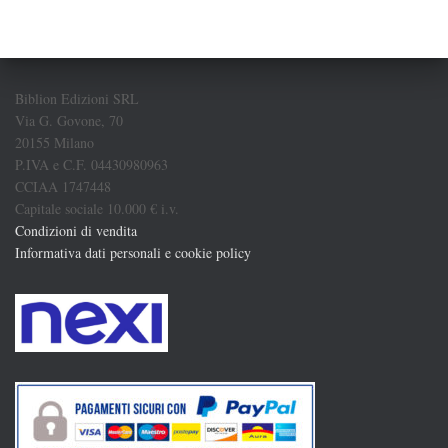
Biblion Edizioni SRL
Via G. Govone, 70
20155 Milano
P.IVA e C.F. 04430980963
CCIAA 1747448
Capitale sociale 10.000 € i.v.
Condizioni di vendita
Informativa dati personali e cookie policy