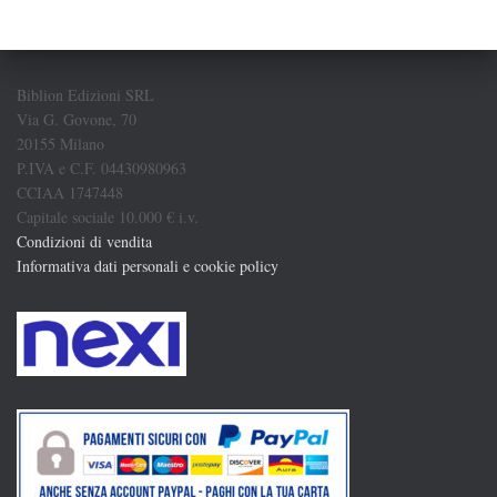
Biblion Edizioni SRL
Via G. Govone, 70
20155 Milano
P.IVA e C.F. 04430980963
CCIAA 1747448
Capitale sociale 10.000 € i.v.
Condizioni di vendita
Informativa dati personali e cookie policy