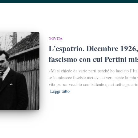
NOVITÀ
L’espatrio. Dicembre 1926, 
fascismo con cui Pertini mi
«Mi si chiede da varie parti perché ho lasciato l’It
se le minacce fasciste mettevano veramente la mia v
vita per un vecchio combattente quasi settuagenario
Leggi tutto