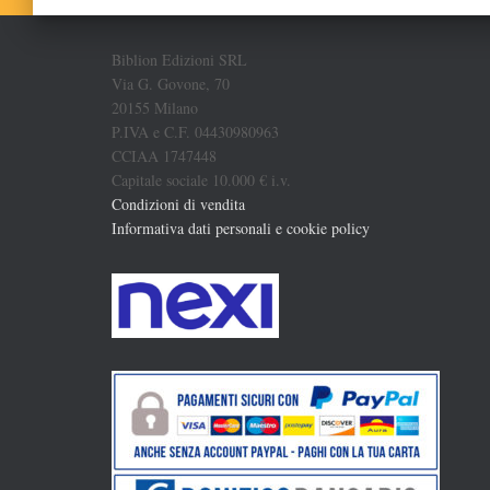
Biblion Edizioni SRL
Via G. Govone, 70
20155 Milano
P.IVA e C.F. 04430980963
CCIAA 1747448
Capitale sociale 10.000 € i.v.
Condizioni di vendita
Informativa dati personali e cookie policy