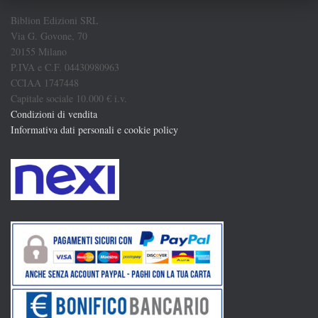
Biblion Edizioni SRL
Via G. Govone, 70
20155 Milano
P.IVA e C.F. 04430980963
CCIAA 1747448
Capitale sociale 10.000 € i.v.
Condizioni di vendita
Informativa dati personali e cookie policy