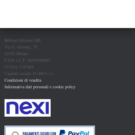
Biblion Edizioni SRL
Via G. Govone, 70
20155 Milano
P.IVA e C.F. 04430980963
CCIAA 1747448
Capitale sociale 10.000 € i.v.
Condizioni di vendita
Informativa dati personali e cookie policy