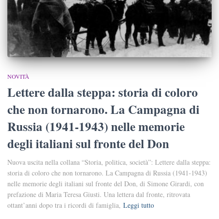
NOVITÀ
Lettere dalla steppa: storia di coloro
che non tornarono. La Campagna di
Russia (1941-1943) nelle memorie
degli italiani sul fronte del Don
Nuova uscita nella collana “Storia, politica, società”: Lettere dalla steppa:
storia di coloro che non tornarono. La Campagna di Russia (1941-1943)
nelle memorie degli italiani sul fronte del Don, di Simone Girardi, con
prefazione di Maria Teresa Giusti. Una lettera dal fronte, ritrovata
ottant’anni dopo tra i ricordi di famiglia,
Leggi tutto