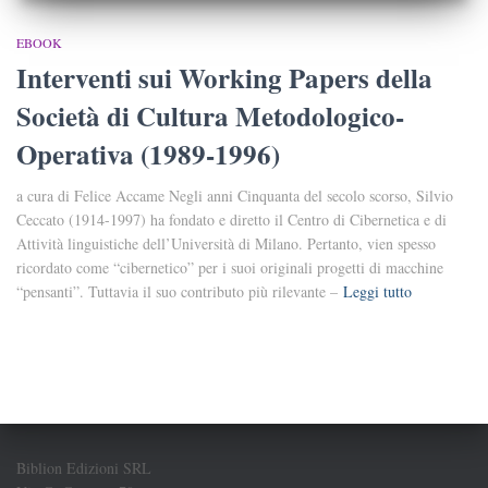
EBOOK
Interventi sui Working Papers della
Società di Cultura Metodologico-
Operativa (1989-1996)
a cura di Felice Accame Negli anni Cinquanta del secolo scorso, Silvio
Ceccato (1914-1997) ha fondato e diretto il Centro di Cibernetica e di
Attività linguistiche dell’Università di Milano. Pertanto, vien spesso
ricordato come “cibernetico” per i suoi originali progetti di macchine
“pensanti”. Tuttavia il suo contributo più rilevante –
Leggi tutto
Biblion Edizioni SRL