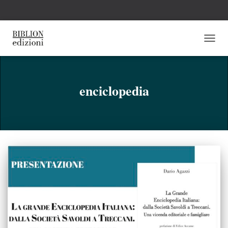
NAVI
TOGG
enciclopedia