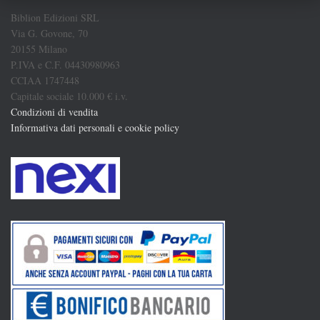
Biblion Edizioni SRL
Via G. Govone, 70
20155 Milano
P.IVA e C.F. 04430980963
CCIAA 1747448
Capitale sociale 10.000 € i.v.
Condizioni di vendita
Informativa dati personali e cookie policy