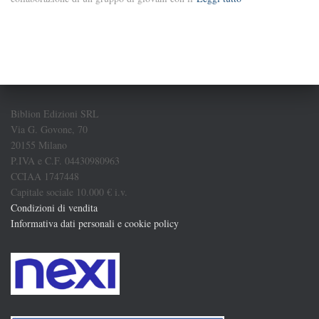
Biblion Edizioni SRL
Via G. Govone, 70
20155 Milano
P.IVA e C.F. 04430980963
CCIAA 1747448
Capitale sociale 10.000 € i.v.
Condizioni di vendita
Informativa dati personali e cookie policy