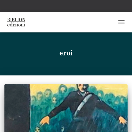
NAVI
TOGG
eroi