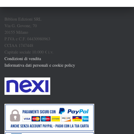
Biblion Edizioni SRL
Via G. Govone, 70
20155 Milano
P.IVA e C.F. 04430980963
CCIAA 1747448
Capitale sociale 10.000 € i.v.
Condizioni di vendita
Informativa dati personali e cookie policy