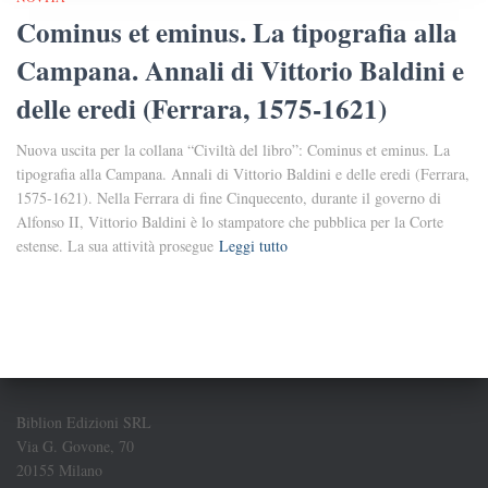
Cominus et eminus. La tipografia alla
Campana. Annali di Vittorio Baldini e
delle eredi (Ferrara, 1575-1621)
Nuova uscita per la collana “Civiltà del libro”: Cominus et eminus. La
tipografia alla Campana. Annali di Vittorio Baldini e delle eredi (Ferrara,
1575-1621). Nella Ferrara di fine Cinquecento, durante il governo di
Alfonso II, Vittorio Baldini è lo stampatore che pubblica per la Corte
estense. La sua attività prosegue
Leggi tutto
Biblion Edizioni SRL
Via G. Govone, 70
20155 Milano