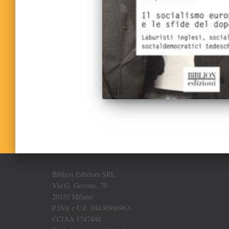
Biblion Edizioni SRL
Via G. Govone, 70
20155 Milano
P.IVA e C.F. 04430980963
CCIAA 1747448