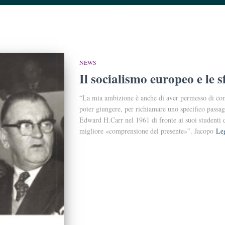
NEWS
Il socialismo europeo e le 
“La mia ambizione è anche di aver permesso di comp
poter giungere, per richiamare uno specifico passagg
Edward H.Carr nel 1961 di fronte ai suoi studenti 
migliore «comprensione del presente»”. Jacopo
Leg