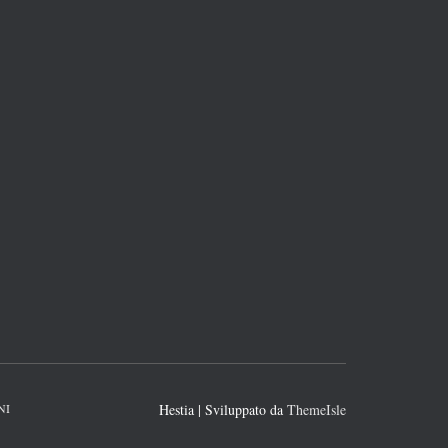
NI
Hestia | Sviluppato da
ThemeIsle