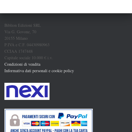
Biblion Edizioni SRL
Via G. Govone, 70
20155 Milano
P.IVA e C.F. 04430980963
CCIAA 1747448
Capitale sociale 10.000 € i.v.
Condizioni di vendita
Informativa dati personali e cookie policy