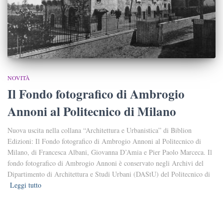
NOVITÀ
Il Fondo fotografico di Ambrogio
Annoni al Politecnico di Milano
Nuova uscita nella collana “Architettura e Urbanistica” di Biblion
Edizioni: Il Fondo fotografico di Ambrogio Annoni al Politecnico di
Milano, di Francesca Albani, Giovanna D’Amia e Pier Paolo Marceca. Il
fondo fotografico di Ambrogio Annoni è conservato negli Archivi del
Dipartimento di Architettura e Studi Urbani (DAStU) del Politecnico di
Leggi tutto