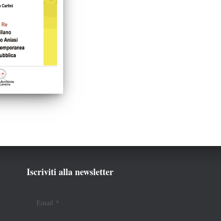
Iscriviti alla newsletter
Email
*