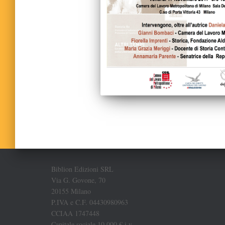
Biblion Edizioni SRL
Via G. Govone, 70
20155 Milano
P.IVA e C.F. 04430980963
CCIAA 1747448
Capitale sociale 10.000 € i.v.