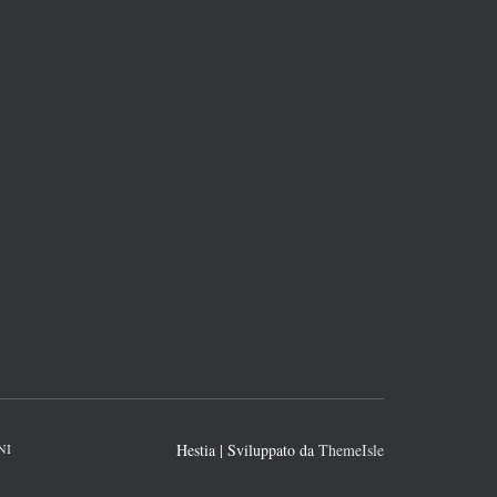
NI
Hestia | Sviluppato da
ThemeIsle