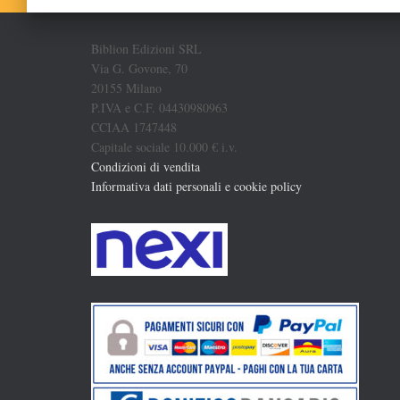
Biblion Edizioni SRL
Via G. Govone, 70
20155 Milano
P.IVA e C.F. 04430980963
CCIAA 1747448
Capitale sociale 10.000 € i.v.
Condizioni di vendita
Informativa dati personali e cookie policy