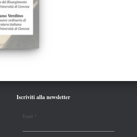
Iscriviti alla newsletter
Email
*