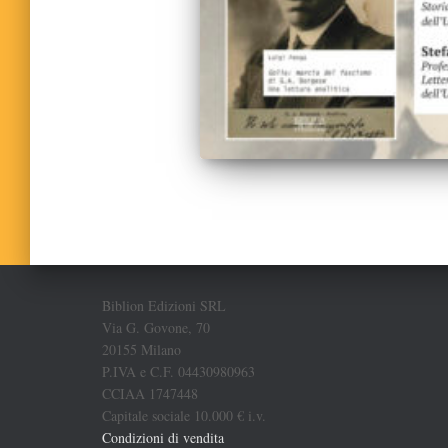
Biblion Edizioni SRL
Via G. Govone, 70
20155 Milano
P.IVA e C.F. 04430980963
CCIAA 1747448
Capitale sociale 10.000 € i.v.
Condizioni di vendita