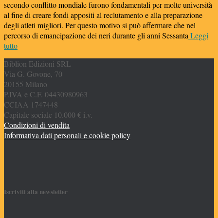
secondo conflitto mondiale furono fondamentali per molte università
al fine di creare fondi appositi al reclutamento e alla preparazione
degli atleti migliori. Per questo motivo si può affermare che nel
percorso di emancipazione dei neri durante gli anni Sessanta
Leggi
tutto
Biblion Edizioni SRL
Via G. Govone, 70
20155 Milano
P.IVA e C.F. 04430980963
CCIAA 1747448
Capitale sociale 10.000 € i.v.
Condizioni di vendita
Informativa dati personali e cookie policy
Iscriviti alla newsletter