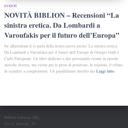
EVENTI
NOVITÀ BIBLION – Recensioni “La
sinistra eretica. Da Lombardi a
Varoufakis per il futuro dell’Europa”
Su affaritaliani.it si parla della nostra nuova uscita! La sinistra eretica.
Da Lombardi a Varoufakis per il futuro dell’Europa di Giorgio Galli e
Carlo Patrignani. Un libro dedicato a due personalità vissute in epoche
storiche diverse, ma vicine per le prese di posizione, le reazioni, il rifiuto
di scendere a compromessi. Un parallelismo insolito ma
Leggi tutto
Biblion Edizioni SRL
Via G. Govone, 70