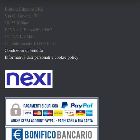
Biblion Edizioni SRL
Via G. Govone, 70
20155 Milano
P.IVA e C.F. 04430980963
CCIAA 1747448
Capitale sociale 10.000 € i.v.
Condizioni di vendita
Informativa dati personali e cookie policy