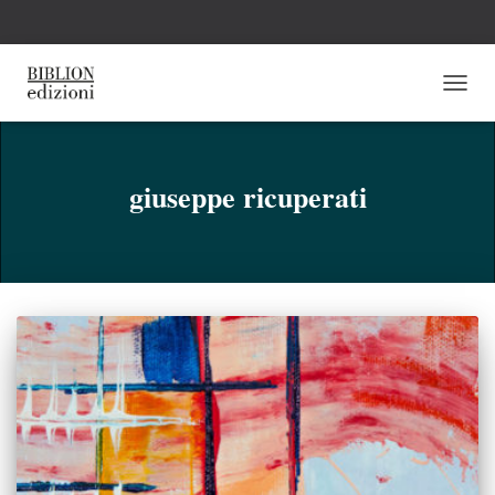
NAVI
TOGG
giuseppe ricuperati