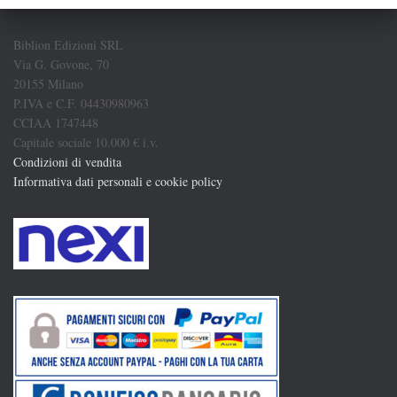
Biblion Edizioni SRL
Via G. Govone, 70
20155 Milano
P.IVA e C.F. 04430980963
CCIAA 1747448
Capitale sociale 10.000 € i.v.
Condizioni di vendita
Informativa dati personali e cookie policy