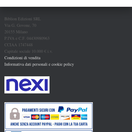
Biblion Edizioni SRL
Via G. Govone, 70
20155 Milano
P.IVA e C.F. 04430980963
CCIAA 1747448
Capitale sociale 10.000 € i.v.
Condizioni di vendita
Informativa dati personali e cookie policy