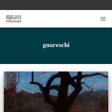
NAVI
TOGG
guareschi