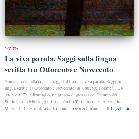
NOVITÀ
La viva parola. Saggi sulla lingua
scritta tra Ottocento e Novecento
Nuova uscita nella collana Saggi Biblion: La viva parola. Saggi sulla
lingua scritta tra Ottocento e Novecento, di Giuseppe Polimeni. L’8
ottobre 1872, a Brusuglio, un gruppo di giovani dell’Istituto dei
Sordomuti di Milano, guidati da Giulio Tarra, incontra Alessandro
Manzoni. Il «gran filosofo, letterato e poeta cristiano» ha di
Leggi tutto