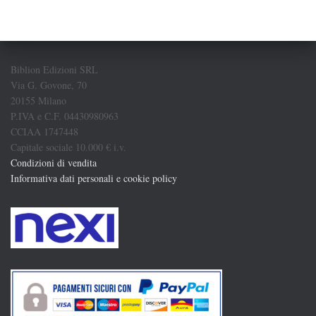
Biblion Edizioni SRL
Via G. Govone, 70
20155 Milano
P.IVA e C.F. 04430980963
CCIAA 1747448
Capitale sociale 10.000 € i.v.
Condizioni di vendita
Informativa dati personali e cookie policy