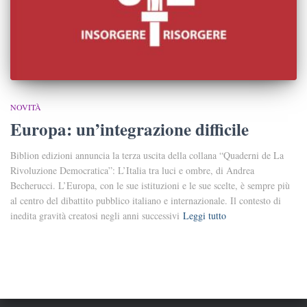
NOVITÀ
Europa: un’integrazione difficile
Biblion edizioni annuncia la terza uscita della collana “Quaderni de La
Rivoluzione Democratica”: L’Italia tra luci e ombre, di Andrea
Becherucci. L’Europa, con le sue istituzioni e le sue scelte, è sempre più
al centro del dibattito pubblico italiano e internazionale. Il contesto di
inedita gravità creatosi negli anni successivi
Leggi tutto