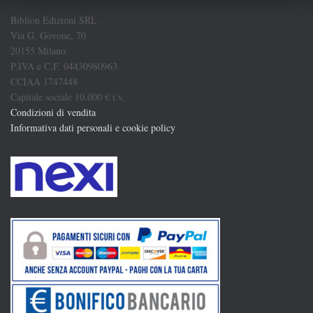
Biblion Edizioni SRL
Via G. Govone, 70
20155 Milano
P.IVA e C.F. 04430980963
CCIAA 1747448
Capitale sociale 10.000 € i.v.
Condizioni di vendita
Informativa dati personali e cookie policy