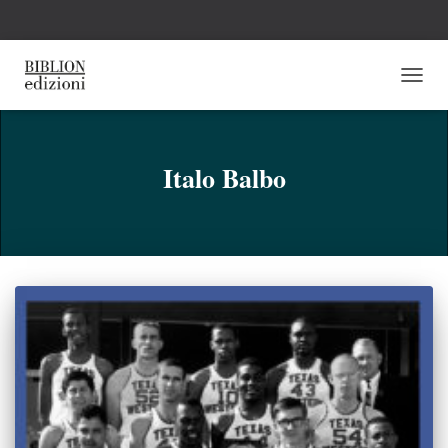
NAVI
TOGG
Italo Balbo