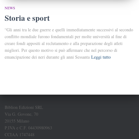
NEWS
Storia e sport
“Gli anni tra le due guerre e quelli immediatamente successivi al secondo
conflitto mondiale furono fondamentali per molte università al fine di
creare fondi appositi al reclutamento e alla preparazione degli atleti
migliori. Per questo motivo si può affermare che nel percorso di
emancipazione dei neri durante gli anni Sessanta
Leggi tutto
Biblion Edizioni SRL
Via G. Govone, 70
20155 Milano
P.IVA e C.F. 04430980963
CCIAA 1747448