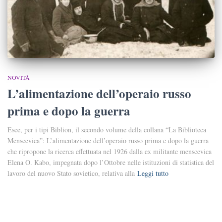
NOVITÀ
L’alimentazione dell’operaio russo
prima e dopo la guerra
Esce, per i tipi Biblion, il secondo volume della collana “La Biblioteca
Menscevica”: L’alimentazione dell’operaio russo prima e dopo la guerra
che ripropone la ricerca effettuata nel 1926 dalla ex militante menscevica
Elena O. Kabo, impegnata dopo l’Ottobre nelle istituzioni di statistica del
lavoro del nuovo Stato sovietico, relativa alla
Leggi tutto