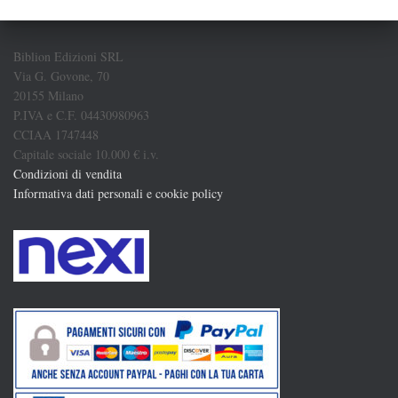
Biblion Edizioni SRL
Via G. Govone, 70
20155 Milano
P.IVA e C.F. 04430980963
CCIAA 1747448
Capitale sociale 10.000 € i.v.
Condizioni di vendita
Informativa dati personali e cookie policy