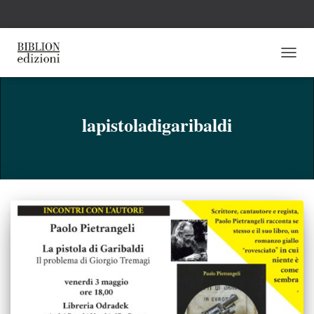
NAVI
TOGG
lapistoladigaribaldi