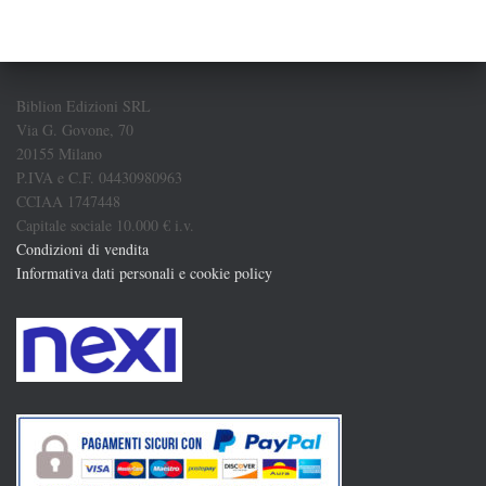
Biblion Edizioni SRL
Via G. Govone, 70
20155 Milano
P.IVA e C.F. 04430980963
CCIAA 1747448
Capitale sociale 10.000 € i.v.
Condizioni di vendita
Informativa dati personali e cookie policy