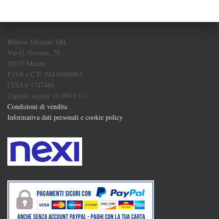
Biblion Edizioni SRL
Via G. Govone, 70
20155 Milano
P.IVA e C.F. 04430980963
CCIAA 1747448
Capitale sociale 10.000 € i.v.
Condizioni di vendita
Informativa dati personali e cookie policy