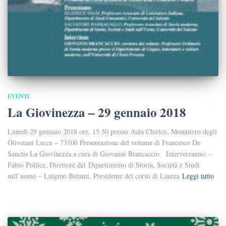
EVENTI
La Giovinezza – 29 gennaio 2018
Lunedì 29 gennaio 2018 ore, 15.30 presso Aula Chirico, Monastero degli
Olivetani Lecce – 73100 Presentazione del volume di Francesco De
Sanctis La Giovinezza a cura di Giovanni Brancaccio Interverranno: –
Fabio Pollice, Direttore del Dipartimento di Storia, Società e Studi
sull’uomo – Luigino Binanti, Presidente del corso di Laurea
Leggi tutto