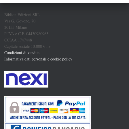
Biblion Edizioni SRL
Via G. Govone, 70
20155 Milano
P.IVA e C.F. 04430980963
CCIAA 1747448
Capitale sociale 10.000 € i.v.
Condizioni di vendita
Informativa dati personali e cookie policy