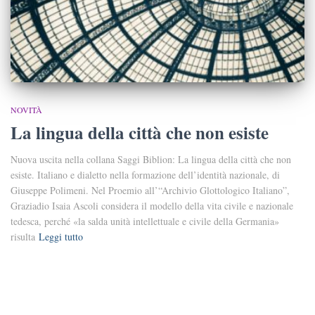
NOVITÀ
La lingua della città che non esiste
Nuova uscita nella collana Saggi Biblion: La lingua della città che non
esiste. Italiano e dialetto nella formazione dell’identità nazionale, di
Giuseppe Polimeni. Nel Proemio all’“Archivio Glottologico Italiano”,
Graziadio Isaia Ascoli considera il modello della vita civile e nazionale
tedesca, perché «la salda unità intellettuale e civile della Germania»
risulta
Leggi tutto