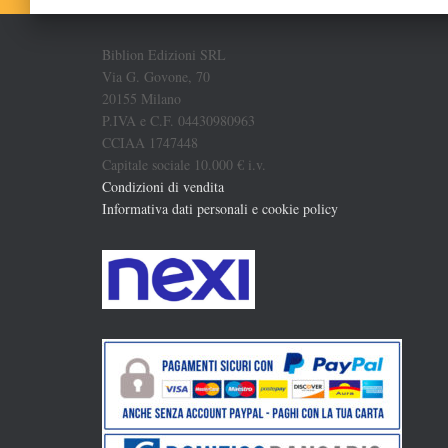
Biblion Edizioni SRL
Via G. Govone, 70
20155 Milano
P.IVA e C.F. 04430980963
CCIAA 1747448
Capitale sociale 10.000 € i.v.
Condizioni di vendita
Informativa dati personali e cookie policy