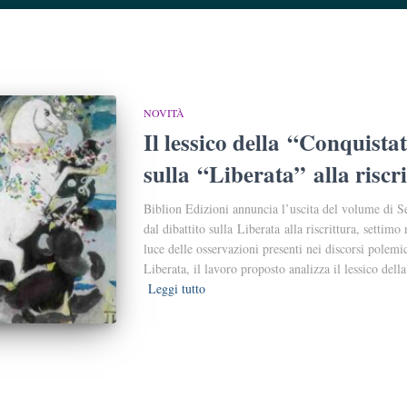
NOVITÀ
Il lessico della “Conquistat
sulla “Liberata” alla riscr
Biblion Edizioni annuncia l’uscita del volume di Se
dal dibattito sulla Liberata alla riscrittura, settim
luce delle osservazioni presenti nei discorsi polemi
Liberata, il lavoro proposto analizza il lessico del
Leggi tutto