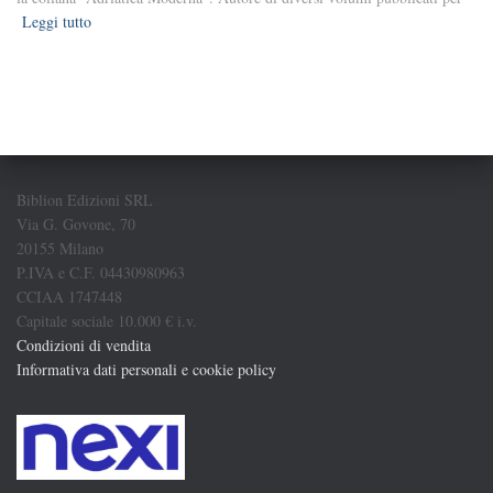
Leggi tutto
Biblion Edizioni SRL
Via G. Govone, 70
20155 Milano
P.IVA e C.F. 04430980963
CCIAA 1747448
Capitale sociale 10.000 € i.v.
Condizioni di vendita
Informativa dati personali e cookie policy