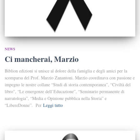
NEWS
Ci mancherai, Marzio
Biblion edizioni si unisce al dolore della famiglia e degli amici per la
scomparsa del Prof. Marzio Zanantoni. Marzio coordinava con passione e
impegno le nostre collane “Studi di storia contemporanea”, “Civiltà del
libro”, “Le emergenze dell’Educazione”, “Seminario permanente di
narratologia”, “Media e Opinione pubblica nella Storia” e
“LibereDonne”. Per
Leggi tutto