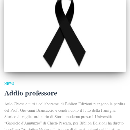
NEWS
Addio professore
Aulo Chiesa e tutti i collaboratori di Biblion Edizioni piangono la perdita
del Prof. Giovanni Brancaccio e condividono il lutto della Famiglia.
Storico di vaglia, ordinario di Storia moderna presso l’Università
“Gabriele d’Annunzio” di Chieti-Pescara, per Biblion Edizioni ha diretto
la collana “Adriatica Moderna”. Autore di diversi volumi pubblicati per