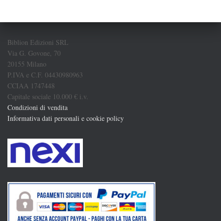
Biblion Edizioni SRL
Via G. Govone, 70
20155 Milano
P.IVA e C.F. 04430980963
CCIAA 1747448
Capitale sociale 10.000 € i.v.
Condizioni di vendita
Informativa dati personali e cookie policy