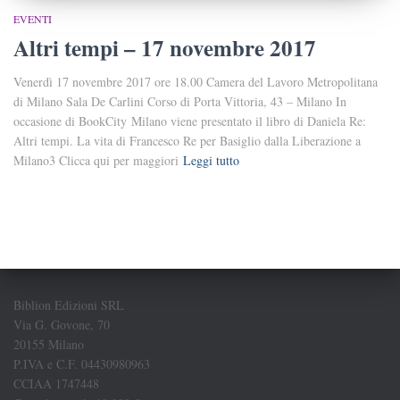
EVENTI
Altri tempi – 17 novembre 2017
Venerdì 17 novembre 2017 ore 18.00 Camera del Lavoro Metropolitana
di Milano Sala De Carlini Corso di Porta Vittoria, 43 – Milano In
occasione di BookCity Milano viene presentato il libro di Daniela Re:
Altri tempi. La vita di Francesco Re per Basiglio dalla Liberazione a
Milano3 Clicca qui per maggiori
Leggi tutto
Biblion Edizioni SRL
Via G. Govone, 70
20155 Milano
P.IVA e C.F. 04430980963
CCIAA 1747448