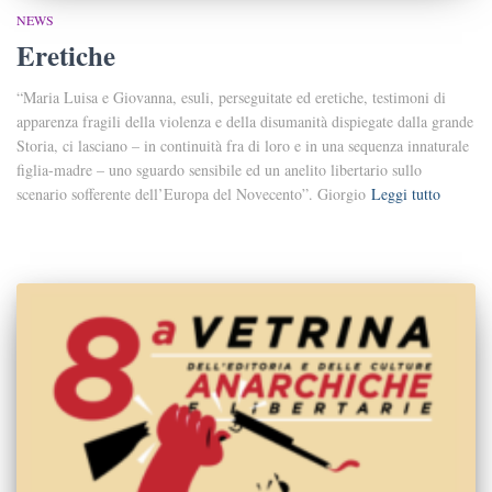
NEWS
Eretiche
“Maria Luisa e Giovanna, esuli, perseguitate ed eretiche, testimoni di
apparenza fragili della violenza e della disumanità dispiegate dalla grande
Storia, ci lasciano – in continuità fra di loro e in una sequenza innaturale
figlia-madre – uno sguardo sensibile ed un anelito libertario sullo
scenario sofferente dell’Europa del Novecento”. Giorgio
Leggi tutto