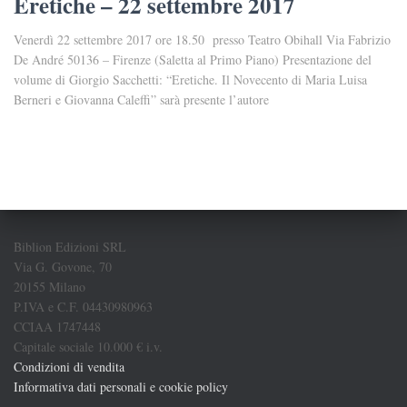
Eretiche – 22 settembre 2017
Venerdì 22 settembre 2017 ore 18.50 presso Teatro Obihall Via Fabrizio
De André 50136 – Firenze (Saletta al Primo Piano) Presentazione del
volume di Giorgio Sacchetti: “Eretiche. Il Novecento di Maria Luisa
Berneri e Giovanna Caleffi” sarà presente l’autore
Biblion Edizioni SRL
Via G. Govone, 70
20155 Milano
P.IVA e C.F. 04430980963
CCIAA 1747448
Capitale sociale 10.000 € i.v.
Condizioni di vendita
Informativa dati personali e cookie policy