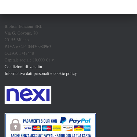
Biblion Edizioni SRL
Via G. Govone, 70
20155 Milano
P.IVA e C.F. 04430980963
CCIAA 1747448
Capitale sociale 10.000 € i.v.
Condizioni di vendita
Informativa dati personali e cookie policy