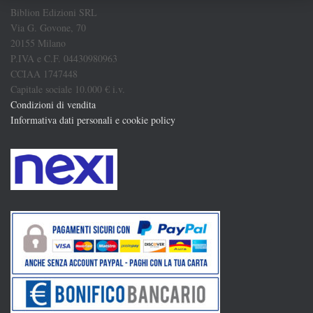
Biblion Edizioni SRL
Via G. Govone, 70
20155 Milano
P.IVA e C.F. 04430980963
CCIAA 1747448
Capitale sociale 10.000 € i.v.
Condizioni di vendita
Informativa dati personali e cookie policy