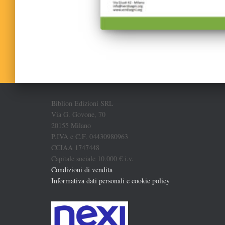
Biblion Edizioni SRL
Via G. Govone, 70
20155 Milano
P.IVA e C.F. 04430980963
CCIAA 1747448
Capitale sociale 10.000 € i.v.
Condizioni di vendita
Informativa dati personali e cookie policy