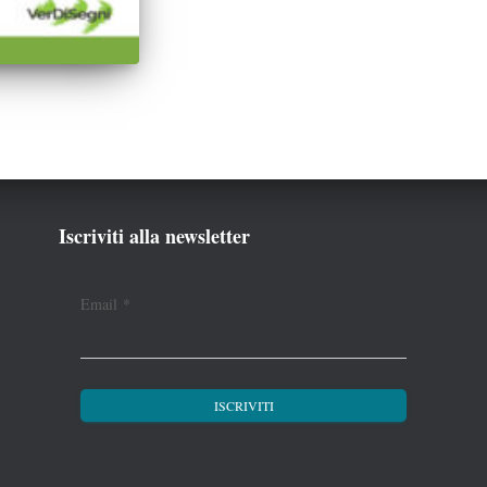
Iscriviti alla newsletter
Email
*