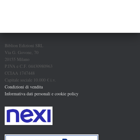
Biblion Edizioni SRL
Via G. Govone, 70
20155 Milano
P.IVA e C.F. 04430980963
CCIAA 1747448
Capitale sociale 10.000 € i.v.
Condizioni di vendita
Informativa dati personali e cookie policy