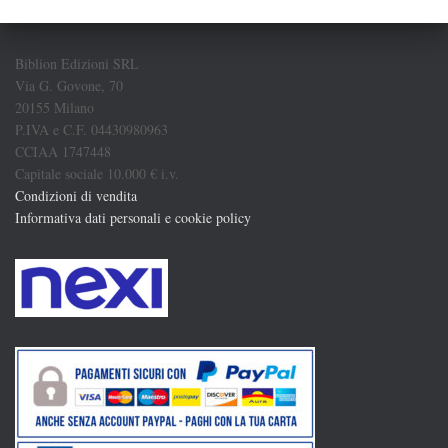
Biblion Edizioni SRL
Via G. Govone, 70
20155 Milano
P.IVA e C.F. 04430980963
CCIAA 1747448
Capitale sociale 10.000 € i.v.
Condizioni di vendita
Informativa dati personali e cookie policy